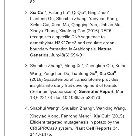
82.
Xia Cui
*, Falong Lu*, Qi Qiu*, Bing Zhou*,
Lianfeng Gu, Shuaibin Zhang, Yanyuan Kang,
Xiekui Cui, Xuan Ma, Qingqing Yao, Jinbiao Ma,
Xiaoyu Zhang, Xiaofeng Cao (2016) REF6
recognizes a specific DNA sequence to
demethylate H3K27me3 and regulate organ
boundary formation in Arabidopsis.
Nature
Genetics
, Jun;48(6):694-9
Shuaibin Zhang*, Meng Xu*, Zhengkun Qiu, Ketao
#
#
Wang, Yongchen Du, Lianfeng Gu
,
Xia Cui
(2016) Spatiotemporal transcriptome provides
insights into early fruit development of tomato
(Solanum lycopersicum).
Scientific Report
, Mar
18;6:23173. doi: 10.1038/srep23173.
Shaohui Wang*, Shuaibin Zhang*, Wanxing Wang,
#
#
Xingyiao Xiong, Fanrong Meng
,
Xia Cui
(2015)
Efficient targeted mutagenesis in potato by the
CRISPR/Cas9 system.
Plant Cell Reports
34,
1473-1476.