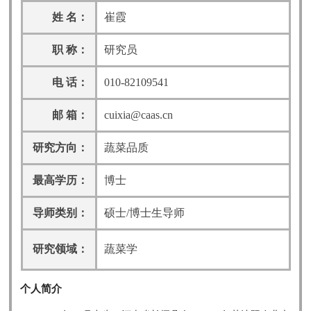
姓 名：
崔霞
职 称：
研究员
电 话：
010-82109541
邮 箱：
cuixia@caas.cn
研究方向：
蔬菜品质
最高学历：
博士
导师类别：
硕士/博士生导师
研究领域：
蔬菜学
个人简介