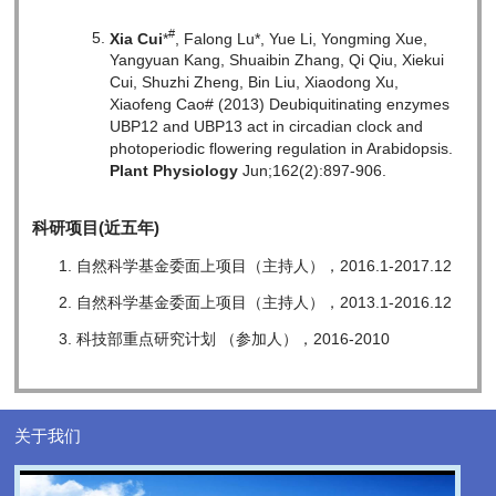
#
Xia Cui
*
, Falong Lu*, Yue Li, Yongming Xue,
Yangyuan Kang, Shuaibin Zhang, Qi Qiu, Xiekui
Cui, Shuzhi Zheng, Bin Liu, Xiaodong Xu,
Xiaofeng Cao# (2013) Deubiquitinating enzymes
UBP12 and UBP13 act in circadian clock and
photoperiodic flowering regulation in Arabidopsis.
Plant Physiology
Jun;162(2):897-906.
科研项目(近五年)
自然科学基金委面上项目（主持人），2016.1-2017.12
自然科学基金委面上项目（主持人），2013.1-2016.12
科技部重点研究计划 （参加人），2016-2010
关于我们