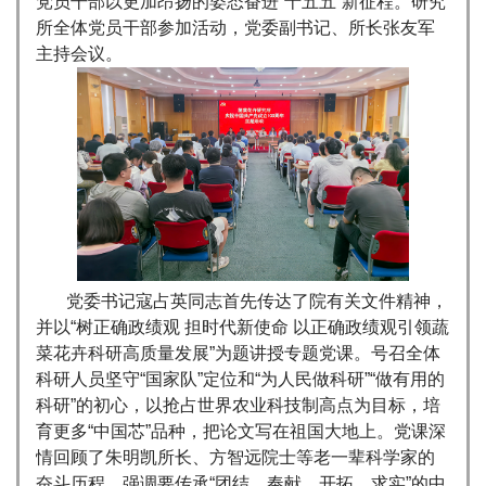
党员干部以更加昂扬的姿态奋进“十五五”新征程。研究
所全体党员干部参加活动，党委副书记、所长张友军
主持会议。
党委书记寇占英同志首先传达了院有关文件精神，
并以“树正确政绩观 担时代新使命 以正确政绩观引领蔬
菜花卉科研高质量发展”为题讲授专题党课。号召全体
科研人员坚守“国家队”定位和“为人民做科研”“做有用的
科研”的初心，以抢占世界农业科技制高点为目标，培
育更多“中国芯”品种，把论文写在祖国大地上。党课深
情回顾了朱明凯所长、方智远院士等老一辈科学家的
奋斗历程，强调要传承“团结、奉献、开拓、求实”的中