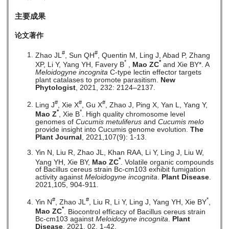
主要成果
论文著作
#
#
Zhao JL
, Sun QH
, Quentin M, Ling J, Abad P, Zhang
*
*
XP, Li Y, Yang YH, Favery B
,
Mao ZC
and Xie BY*. A
Meloidogyne incognita
C-type lectin effector targets
plant catalases to promote parasitism.
New
Phytologist
, 2021, 232: 2124–2137.
#
#
#
Ling J
, Xie X
, Gu X
, Zhao J, Ping X, Yan L, Yang Y,
*
*
Mao Z
, Xie B
. High quality chromosome level
genomes of
Cucumis metuliferus
and
Cucumis melo
provide insight into Cucumis genome evolution.
The
Plant Journal
, 2021,107(9): 1-13.
Yin N, Liu R, Zhao JL, Khan RAA, Li Y, Ling J, Liu W,
*
Yang YH, Xie BY,
Mao ZC
. Volatile organic compounds
of Bacillus cereus strain Bc-cm103 exhibit fumigation
activity against
Meloidogyne incognita
.
Plant Disease
.
2021,105, 904-911.
#
#
*
Yin N
, Zhao JL
, Liu R, Li Y, Ling J, Yang YH, Xie BY
,
*
Mao ZC
. Biocontrol efficacy of Bacillus cereus strain
Bc-cm103 against
Meloidogyne incognita
.
Plant
Disease
. 2021, 02, 1-42.