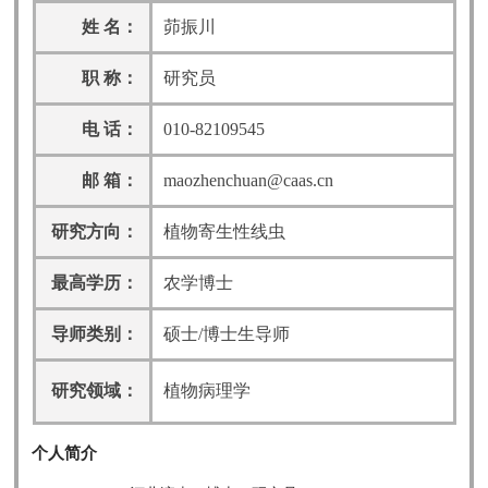
姓 名：
茆振川
职 称：
研究员
电 话：
010-82109545
邮 箱：
maozhenchuan@caas.cn
研究方向：
植物寄生性线虫
最高学历：
农学博士
导师类别：
硕士/博士生导师
研究领域：
植物病理学
个人简介