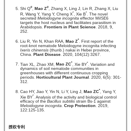
#
#
Shi Q
,
Mao Z
, Zhang X, Ling J, Lin R, Zhang X, Liu
*
*
R, Wang Y, Yang Y, Cheng X
, Xie B
. The novel
secreted
Meloidogyne incognita
effector MiISE6
targets the host nucleus and facilitates parasitism in
Arabidopsis.
Frontiers in Plant Science
. 2018, 9,
252.
*
Liu R, Yin N, Khan RAA,
Mao Z
. First report of the
root-knot nematode Meloidogyne incognita infecting
Ixeris chinensis
(thunb.) nakai in Hebei province,
China.
Plant Disease
. 2020, 104(12):3267.
*
*
Tian XL, Zhao XM,
Mao ZC
, Xie BY
. Variation and
dynamics of soil nematode communities in
greenhouses with different continuous cropping
periods.
Horticultural Plant Journal
. 2020, 6(5): 301-
312.
*
Cao HY, Jiao Y, Yin N, Li Y, Ling J,
Mao ZC
, Yang Y,
*
Xie BY
. Analysis of the activity and biological control
efficacy of the
Bacillus subtilis
strain Bs-1 against
Meloidogyne incognita
.
Crop Protection
. 2019,
122:125-135.
授权专利