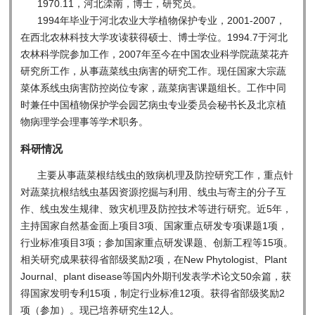
1970.11，河北滦南，博士，研究员。
1994年毕业于河北农业大学植物保护专业，2001-2007，
在西北农林科技大学攻读获得硕士、博士学位。1994.7于河北
农林科学院参加工作，2007年至今在中国农业科学院蔬菜花卉
研究所工作，从事蔬菜线虫病害的研究工作。现任国家大宗蔬
菜体系线虫病害防控岗位专家，蔬菜病害课题组长。工作中同
时兼任中国植物保护学会园艺病虫专业委员会秘书长及北京植
物病理学会理事等学术职务。
科研情况
主要从事蔬菜根结线虫的致病机理及防控研究工作，重点针
对蔬菜抗根结线虫基因资源挖掘与利用、线虫与寄主的分子互
作、线虫发生规律、致灾机理及防控技术等进行研究。近5年，
主持国家自然基金面上项目3项、国家重点研发专项课题1项，
行业标准项目3项；参加国家重点研发课题、创新工程等15项。
相关研究成果获得省部级奖励2项，在New Phytologist、Plant
Journal、plant disease等国内外期刊发表学术论文50余篇，获
得国家发明专利15项，制定行业标准12项。获得省部级奖励2
项（参加）。现已培养研究生12人。