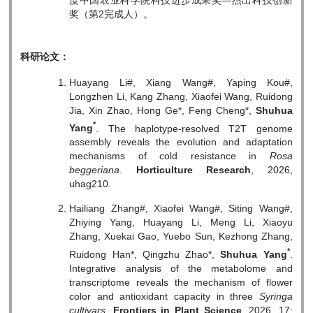
度中国农业科学院科技进步成果奖—杰出科技创新
奖（第2完成人）。
科研论文：
Huayang Li#, Xiang Wang#, Yaping Kou#,
Longzhen Li, Kang Zhang, Xiaofei Wang, Ruidong
Jia, Xin Zhao, Hong Ge*, Feng Cheng*,
Shuhua
*
Yang
. The haplotype-resolved T2T genome
assembly reveals the evolution and adaptation
mechanisms of cold resistance in
Rosa
beggeriana
.
Horticulture Research
, 2026,
uhag210.
Hailiang Zhang#, Xiaofei Wang#, Siting Wang#,
Zhiying Yang, Huayang Li, Meng Li, Xiaoyu
Zhang, Xuekai Gao, Yuebo Sun, Kezhong Zhang,
*
Ruidong Han*, Qingzhu Zhao*,
Shuhua Yang
.
Integrative analysis of the metabolome and
transcriptome reveals the mechanism of flower
color and antioxidant capacity in three
Syringa
cultivars
.
Frontiers in Plant Science
, 2026, 17: