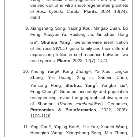
derived calli of in vitro shoot-regenerated plantlets
of
Rosa hybrida
'Carola'.
Plants
, 2024, 13(24):
3553.
Xiangshang Song, Yaping Kou, Mingao Duan, Bo
Feng, Xiaoyun Yu, Ruidong Jia, Xin Zhao, Hong
*
Ge*,
Shuhua Yang
. Genome-wide identification
of the rose
SWEET
gene family and their different
expression profiles in cold response between two
rose species.
Plants
, 2023, 12(7): 1474.
Yinqing Yang#, Kang Zhang#, Ya Xiao, Lingkui
Zhang, Yile Huang, Xing Li, Shumin Chen,
*
Yansong Peng,
Shuhua Yang
, Yongbo Liu*,
Feng Cheng*. Genome assembly and population
resequencing reveal the geographical divergence
of Shanmei (
Rubus corchorifolius
). Genomics,
Proteomics & Bioinformatics
, 2022, 20(6):
1106-1118.
Ying Gan#, Yaping Kou#, Fei Yan, Xiaofei Wang,
Hongqian Wang, Xiangshang Song, Min Zhang,