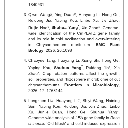
1840931.
Qiwei Wang#, Ying Duan#, Huayang Li, Hong Ge,
Ruidong Jia, Yaping Kou, Linbo Xu, Jie Zhao,
*
Ruijie Hao*,
Shuhua Yang
, Xin Zhao*. Genome-
wide identification of the CmPLATZ gene family
and its role in cold acclimation and overwintering
in Chrysanthemum morifolium.
BMC Plant
Biology
, 2026, 26:1098
Chaoyue Tang, Huayang Li, Xiong Shi, Hong Ge,
*
Yaping Kou,
Shuhua Yang
, Ruidong Jia*, Xin
Zhao*. Crop rotation patterns affect the growth,
soil properties, and rhizosphere microbiome of cut
chrysanthemums.
Frontiers in Microbiology
,
2026, 17: 1763144.
Longzhen Li#, Huayang Li#, Shiyi Wang, Haining
Sun, Yaping Kou, Ruidong Jia, Xin Zhao, Linbo
Xu, Junjie Duan, Hong Ge, Shuhua Yang*.
Genome-wide analysis of
LEA
gene family in
Rosa
chinensis
'Old Blush' and cold-induced expression