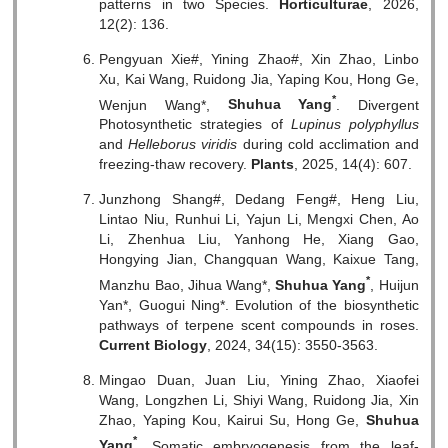
patterns in two Species.
Horticulturae
, 2026,
12(2): 136.
Pengyuan Xie#, Yining Zhao#, Xin Zhao, Linbo
Xu, Kai Wang, Ruidong Jia, Yaping Kou, Hong Ge,
*
Wenjun Wang*,
Shuhua Yang
. Divergent
Photosynthetic strategies of
Lupinus polyphyllus
and
Helleborus viridis
during cold acclimation and
freezing-thaw recovery.
Plants
, 2025, 14(4): 607.
Junzhong Shang#, Dedang Feng#, Heng Liu,
Lintao Niu, Runhui Li, Yajun Li, Mengxi Chen, Ao
Li, Zhenhua Liu, Yanhong He, Xiang Gao,
Hongying Jian, Changquan Wang, Kaixue Tang,
*
Manzhu Bao, Jihua Wang*,
Shuhua Yang
, Huijun
Yan*, Guogui Ning*. Evolution of the biosynthetic
pathways of terpene scent compounds in roses.
Current Biology
, 2024, 34(15): 3550-3563.
Mingao Duan, Juan Liu, Yining Zhao, Xiaofei
Wang, Longzhen Li, Shiyi Wang, Ruidong Jia, Xin
Zhao, Yaping Kou, Kairui Su, Hong Ge,
Shuhua
*
Yang
. Somatic embryogenesis from the leaf-