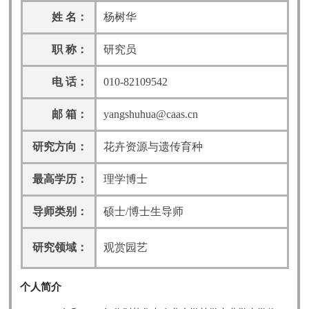
姓 名：
杨树华
职 称：
研究员
电 话：
010-82109542
邮 箱：
yangshuhua@caas.cn
研究方向：
花卉资源与遗传育种
最高学历：
理学博士
导师类别：
硕士/博士生导师
研究领域：
观赏园艺
个人简介