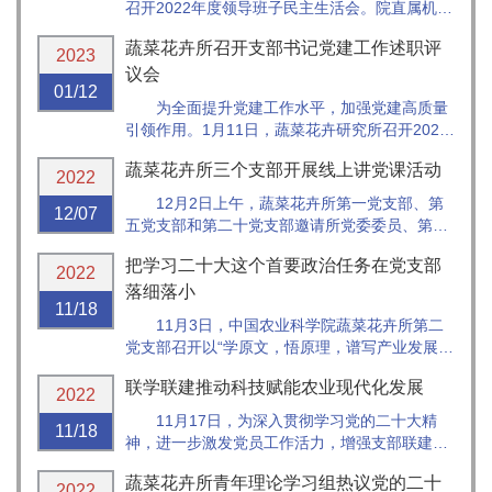
召开2022年度领导班子民主生活会。院直属机关
党委常务副书记舒文华、组织处副处长尚辰列席
蔬菜花卉所召开支部书记党建工作述职评
会议。蔬菜花卉所所长、党委副书记张友军主持
2023
会议。
议会
01/12
为全面提升党建工作水平，加强党建高质量
引领作用。1月11日，蔬菜花卉研究所召开2022
年度党支部书记党建工作述职评议会，落实院党
蔬菜花卉所三个支部开展线上讲党课活动
组关于党建述职评议考核工作部署，总结研究所
2022
党建工作开展情况。会议由党委副书记张友军所
12月2日上午，蔬菜花卉所第一党支部、第
12/07
长主持。
五党支部和第二十党支部邀请所党委委员、第五
党支部书记张圣平讲党课。党课的主题是“让井冈
把学习二十大这个首要政治任务在党支部
山精神指引科技创新工作”，三个党支部的48位
2022
党员参加线上讲党课活动。
落细落小
11/18
11月3日，中国农业科学院蔬菜花卉所第二
党支部召开以“学原文，悟原理，谱写产业发展新
篇章”为主题的学习活动。院党组书记张合成以普
联学联建推动科技赋能农业现代化发展
通党员身份参加学习，强调学习党的二十大精神
2022
是当前和今后一个时期的首要政治任务，要把党
11月17日，为深入贯彻学习党的二十大精
11/18
的二十大提出的各项目标任务在...
神，进一步激发党员工作活力，增强支部联建合
力，中国农业科学院蔬菜花卉研究所第五、第
蔬菜花卉所青年理论学习组热议党的二十
九、第十五、第十七党支部联合科技部科技评估
2022