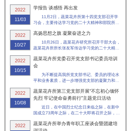
精神支部扩大会议，葫芦科蔬菜遗传育种创新团
学报告 谈感悟 再出发
队党员和群众36人参加会议。支部书记张圣平主
2022
持会议。
11月2日，蔬菜花卉所第十四党支部召开学
11/03
习会，主要传达学习党的二十大精神和部院所干
部大会精神。支部书记王万兴主持会议，所党委
高扬思想之旗 凝聚奋进之力
书记周霞以普通党员身份参加学习。
2022
10月26日，蔬菜花卉研究所召开干部大会，
10/27
蔬菜花卉所所长张友军传达学习党的二十大精神
和部院干部大会精神。所党委书记周霞主持会
蔬菜花卉所党委召开党支部书记委员培训
议，安排部署学习宣传贯彻工作。所领导班子全
2022
文领学二十大报告原文，与会同志围绕科技创
会
10/15
新、研究生教育、人才队伍建设等方面...
为不断提高我所党支部书记、委员的理论水
平和业务素质，进一步增强党支部的凝聚力和战
斗力，不断提升党支部的工作水平，10月14日，
蔬菜花卉所第三党支部开展“不忘初心缅怀
我所党委召开党支部书记、委员培训会。会议由
2022
所党委书记周霞主持，所纪委书记、副所长卢林
先烈 牢记使命奋勇前行”主题党日活动
10/08
纲出席会议，会议还特别邀请了院...
近日，在中国烈士纪念日来临之际，在新中
国成立73周年之际，在二十大即将召开之际，为
使广大党员深沉缅怀，致敬英魂，深刻铭记党的
蔬菜花卉所举办青年职工座谈会暨团建培
辉煌历程，感悟党的初心使命，传承党的红色基
2022
因，喜迎二十大！中国农业科学院蔬菜花卉研究
训活动