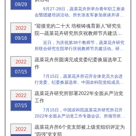
09/29
所第三党支部组织党员及积极分子在...
9月27-28日，蔬菜花卉所举办青年职工座谈
会暨团建培训活动。所长张友军参加座谈并讲
话，所班子全体成员、职能部门负责人、近3年
“迎接党的二十大 培根铸魂育新人”研究生
新入职职工等40余人参加座谈交流。党委书记周
2022
霞主持会议。
院—蔬菜花卉研究所庆祝教师节共建活动
09/16
圆满举行
近日，为庆祝第38个教师节，蔬菜花卉研究
所联合研究生院举行庆祝教师节共建活动。研究
生院党委书记贾广东，执行院长方海洋，副院长
蔬菜花卉所圆满完成党委纪委换届选举工
王述民，纪委书记、副院长李哲敏及相关处室负
2022
责人一行，蔬菜花卉研究所所长张友军、党委书
作
07/15
记周霞、副所长张圣平、副所长张扬...
7月15日，蔬菜花卉所召开全体党员大会进
行党委、纪委换届选举。中国农科院党组成员、
副院长王汉中同志出席会议并讲话，院直属机关
蔬菜花卉研究所部署2022年全面从严治党
党委常务副书记舒文华同志、人事局副局长吴京
2022
凯同志出席会议，全所200名正式党员、2名预备
工作
07/15
党员参加会议。
7月15日，中国农科院蔬菜花卉研究所召开
2022年全面从严治党工作专题会议。所领导班子
成员、中层干部和副高以上科研人员参加会议。
蔬菜花卉所6个党支部被上级党组织评定为
2022
“四强”党支部