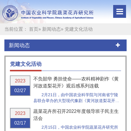
当前位置：
首页
»
新闻动态
» 党建文化活动
新闻动态
党建文化活动
不负韶华 勇担使命——农科精神剧作《黄
2023
河故道梨花开》观后感系列连载
02/27
2月21日，由中国农业科学院与河南省宁陵
县联合举办的大型现代豫剧《黄河故道梨花开》
在中国农业电影电视中心展演，该剧讲述了中国
蔬菜花卉所召开2022年度领导班子民主生
农业科学院郑州果树研究所科技专家几代接力，
2023
扎根宁陵60余年服务梨产业发展的感人事迹，深
活会
02/17
刻诠释了“不忘初心、扎根沙地、...
2月15日，中国农业科学院蔬菜花卉研究所