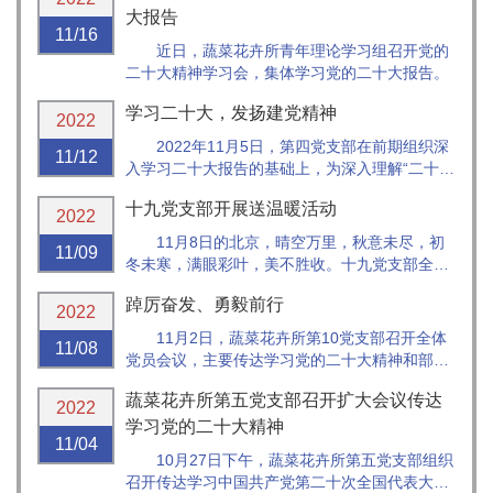
中心第三党支部，开展了“学习贯彻党的二十大精
大报告
11/16
神，推动科技赋能农业现代化发展”...
近日，蔬菜花卉所青年理论学习组召开党的
二十大精神学习会，集体学习党的二十大报告。
学习二十大，发扬建党精神
2022
2022年11月5日，第四党支部在前期组织深
11/12
入学习二十大报告的基础上，为深入理解“二十
大”的伟大里程碑意义，发扬建党精神,磨练党员
十九党支部开展送温暖活动
意志,联合开展主题党日活动, 开展了赴中国共产
2022
党历史展览馆参观学习和进行羽毛球团体活动。
11月8日的北京，晴空万里，秋意未尽，初
11/09
活动联合了第十二支部共...
冬未寒，满眼彩叶，美不胜收。十九党支部全体
支委受支部党员委托看望了八十岁以上和长期生
踔厉奋发、勇毅前行
病的11位老同志，给他们带去了大家的关心和所
2022
里领导的关怀，为他们送去了物质和精神食粮。
11月2日，蔬菜花卉所第10党支部召开全体
11/08
党员会议，主要传达学习党的二十大精神和部院
所干部会议精神。会议采取线上、线下相结合形
蔬菜花卉所第五党支部召开扩大会议传达
式，支部书记李磊主持会议，综防课题组、病害
2022
课题组全体正式党员、预备党员、积极分子参加
学习党的二十大精神
11/04
了本次学习交流。
10月27日下午，蔬菜花卉所第五党支部组织
召开传达学习中国共产党第二十次全国代表大会