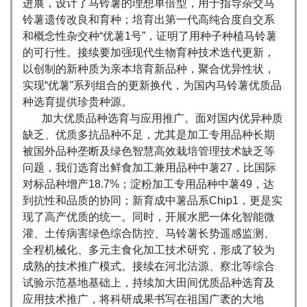
进展，设计了马铃薯的理想单倍型，用于指导杂交马
铃薯遗传改良和育种；培育出第一代高纯合度自交系
和概念性杂交种“优薯1号”，证明了用种子种植马铃薯
的可行性。接续要加强现代生物育种技术迭代更新，
以创制的新种质为亲本培育新品种，聚合优异性状，
实现“优薯”系列组合的更新换代，为国内马铃薯优质品
种选育提供珍贵种源。
加大优质品种选育与应用推广。面对国内优异种质
缺乏、优质多抗品种不足，尤其是加工专用品种长期
被国外品种垄断及绿色智慧高效栽培管理技术缺乏等
问题，我们选育出鲜食加工兼用品种中薯27，比国际
对标品种增产18.7%；淀粉加工专用品种中薯49，达
到抗性和品质的协同；新育成中薯品系Chip1，更是实
现了高产优质的统一。同时，开展水肥一体化智能微
灌、土传病害绿色综合防控、马铃薯长势遥感监测、
全程机械化、多元主食化加工技术研究，形成了较为
成熟的技术推广模式。接续在河北沽源、察北等综合
试验示范基地基础上，持续加大田间优质品种选育及
应用技术推广，将科研成果书写在祖国广袤的大地