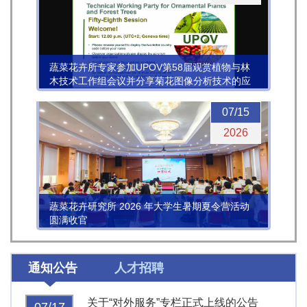
蔬菜花卉所专家参加UPOV第58届观赏植物与林
木技术工作组会议并分享菊花图像分析技术的应
用进展
07/15
2026
蔬菜花卉研究所 2026 年大学生暑期夏令营活动
圆满收官
通知公告
人才招聘
关于“对外服务”专栏正式上线的公告
07/17