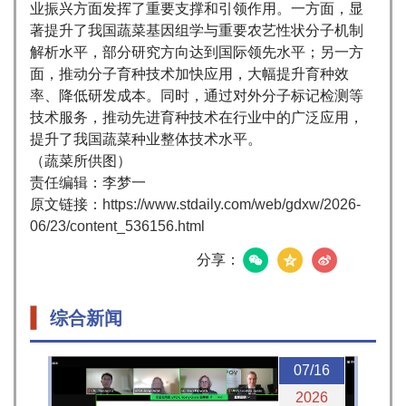
业振兴方面发挥了重要支撑和引领作用。一方面，显
著提升了我国蔬菜基因组学与重要农艺性状分子机制
解析水平，部分研究方向达到国际领先水平；另一方
面，推动分子育种技术加快应用，大幅提升育种效
率、降低研发成本。同时，通过对外分子标记检测等
技术服务，推动先进育种技术在行业中的广泛应用，
提升了我国蔬菜种业整体技术水平。
（蔬菜所供图）
责任编辑：李梦一
原文链接：
https://www.stdaily.com/web/gdxw/2026-
06/23/content_536156.html
分享：
综合新闻
07/16
2026