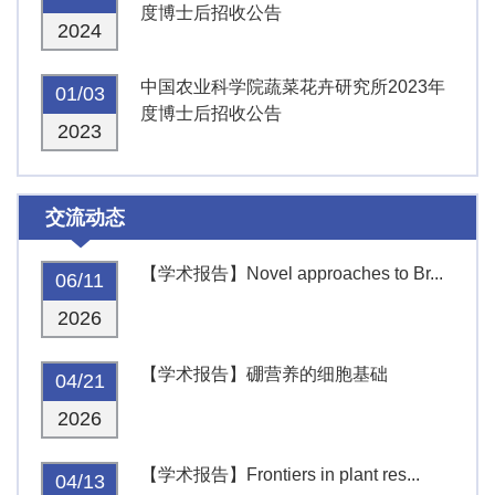
度博士后招收公告
2024
中国农业科学院蔬菜花卉研究所2023年
01/03
度博士后招收公告
2023
交流动态
【学术报告】Novel approaches to Br...
06/11
2026
【学术报告】硼营养的细胞基础
04/21
2026
【学术报告】Frontiers in plant res...
04/13