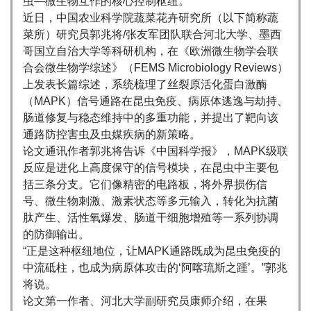
虫—微生物互作的核心控制枢纽。
近日，中国农业科学院蔬菜花卉研究所（以下简称蔬
菜所）研究员郭兆将/张友军团队联合河北大学、墨西
哥国立自治大学等科研机构，在《欧洲微生物学会联
合会微生物学综述》（FEMS Microbiology Reviews）
上发表长篇综述，系统梳理了丝裂原活化蛋白激酶
（MAPK）信号通路在昆虫免疫、病原体逃逸与劫持、
肠道修复与稳态维持中的多重功能，并提出了靶向该
通路防控害虫及虫媒疾病的新策略。
论文通讯作者郭兆将告诉《中国科学报》，MAPK级联
反应是进化上高度保守的信号模块，在昆虫中主要包
括三条分支。它们像精密的电路板，将外界损伤信
号、微生物刺激、激素状态等多元输入，转化为抗菌
肽产生、活性氧爆发、肠道干细胞增殖等一系列协调
的防御输出。
“正是这种枢纽地位，让MAPK通路既成为昆虫免疫的
中流砥柱，也成为病原体攻击的‘阿喀琉斯之踵’。”郭兆
将说。
论文第一作者、河北大学副研究员康师介绍，在果