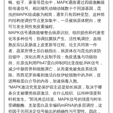
蝇、蚊子、家蚕等昆虫中，MAPK通路通过四级激酶级
联传递信号。相比哺乳动物动辄数十个同源基因，昆
虫的MAPK组成极为精简，通常只有四种亚型。这种简
约结构使调控节点更加集中，一旦被病原体靶向，便
可引发全局性免疫重编程。
MAPK信号通路能够整合病原识别、组织损伤和代谢变
化等多种信号，协调抗菌肽产生、活性氧调控、血细
胞反应以及肠道上皮更新等过程。论文共同第一作
者、蔬菜所博士后白杨指出，病原体在与昆虫的攻防
拉锯中，演化出两大反制手段：免疫逃逸与功能劫
持。疟原虫利用Pfs47蛋白抑制冈比亚按蚊JNK信号，
减少中肠营养和细胞凋亡，从而避免被免疫系统清
除。而西尼罗病毒则激活白纹伊蚊细胞中的JNK，促
进网格蛋白介导的内吞，加速病毒入胞。
“MAPK激活究竟是保护宿主还是助长病原，取决于哪
条分支被哪类病原激活、在什么组织、以何种强度和
时程发生。”郭兆将总结道。MAPK信号的强度与时长
受磷酸酶、支架蛋白及非编码miRNA的多层调控，这
些因子共同决定信号输出的精确性与可塑性。因此，