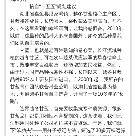
——摘自“十五五”规划建议
湖北省嘉鱼县潘家湾镇，越冬甘蓝核心主产区，
甘蓝接连成片，长势喜人，采收菜农笑容满面。前不
久，在这里看到的幸福画面，让我倍感振奋。2018年
以前，这里种的品种大多来自国外，如今的品种是我
们团队自主培育的。
甘蓝，也就是老百姓熟知的卷心菜。长江流域种
植的越冬甘蓝，可在次年蔬菜供应淡季的早春错峰上
市，既能丰富百姓餐桌，还能增加农民收益。然而，
由于过去国产品种抗寒性不强，长期以来，越冬甘蓝
品种90%以上要从国外进口。自2008年起，我所在的
甘蓝育种团队联合种业公司，以湖北省嘉鱼县为基
地，开展越冬甘蓝自主选育，开启了一场10多年的“长
跑”。
选育越冬甘蓝，首先要收集抗寒种质资源。很多
甘蓝品种都是用雄性不育配制的，这意味着，我们无
法利用国外种子公司的抗寒不育资源。于是，我们就
下“笨功夫”——用分子标记方法，筛选了30多万棵远缘