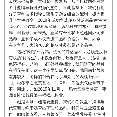
杂交后代植株，首创育性恢复系，从而打破国外对越
冬甘蓝特异抗性资源的垄断。在此基础上，我们利用
分子育种技术指导甘蓝耐寒杂交组合的配制，极大提
升了育种效率，2018年成功育成越冬甘蓝新品种“中甘
1305”。经过露地种植验证，该品种在抗寒性、抗枯萎
病、耐裂球、耐未熟抽薹等综合性状上超越国外同类
品种，且种子成本仅为进口品种价格的一半。如今，
在嘉鱼县，大约70%的越冬甘蓝都是这个品种。
这场“长跑”不容易。优良的甘蓝品种，必须是没有
短板的“优等生”，不仅要耐寒，还要产量高，品相、颜
色还得好。起初，与国外品种相比，我们选育的品种
有明显差距，这一度令团队成员沮丧。我国南北气候
差异较大，同样的组合在北京与湖北的表现截然不
同。秋冬季在北京基地田间育种，低温天气经常带来
不少困难，比如2015年11月，一场大雪覆盖甘蓝，要
调查性状就只能一棵棵地扫雪。
越是困难，越需要坚持。我们不断复盘，持续迭
代更新，终于选育出了理想品种。我们与企业紧密合
作，做给菜农看、带着菜农干，菜农慢慢接受了“中甘