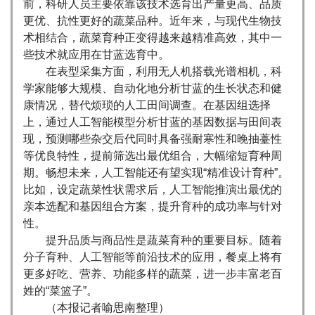
前，科研人员主要依靠该技术选育出产量更高、品质
更优、抗性更好的蔬菜品种。近年来，与现代生物技
术相结合，蔬菜育种正变得越来越精准高效，其中一
些技术就应用在甘蓝选育中。
在表型采集方面，利用无人机搭载光谱相机，科
学家能够大规模、自动化地分析甘蓝的生长状态和健
康情况，替代烦琐的人工田间调查。在基因组选择
上，通过人工智能模型分析甘蓝的基因数据与田间表
现，预测哪些杂交后代同时具备强耐寒性和晚抽薹性
等优良特性，提前筛选出最优组合，大幅缩短育种周
期。畅想未来，人工智能还有望实现“精准设计育种”。
比如，设定蔬菜性状需求后，人工智能推演出最优的
亲本选配和基因组合方案，提升育种的成功率与针对
性。
提升品质与商品性是蔬菜育种的重要目标。随着
分子育种、人工智能等前沿技术的应用，餐桌上将有
更多好吃、营养、功能多样的蔬菜，进一步丰富老百
姓的“菜篮子”。
（本报记者喻思南整理）