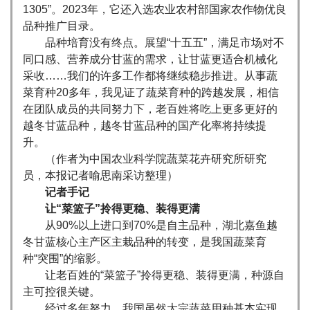
1305”。2023年，它还入选农业农村部国家农作物优良
品种推广目录。
品种培育没有终点。展望“十五五”，满足市场对不
同口感、营养成分甘蓝的需求，让甘蓝更适合机械化
采收……我们的许多工作都将继续稳步推进。从事蔬
菜育种20多年，我见证了蔬菜育种的跨越发展，相信
在团队成员的共同努力下，老百姓将吃上更多更好的
越冬甘蓝品种，越冬甘蓝品种的国产化率将持续提
升。
（作者为中国农业科学院蔬菜花卉研究所研究
员，本报记者喻思南采访整理）
记者手记
让“菜篮子”拎得更稳、装得更满
从90%以上进口到70%是自主品种，湖北嘉鱼越
冬甘蓝核心主产区主栽品种的转变，是我国蔬菜育
种“突围”的缩影。
让老百姓的“菜篮子”拎得更稳、装得更满，种源自
主可控很关键。
经过多年努力，我国虽然大宗蔬菜用种基本实现