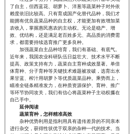
了自主，但西蓝花、胡萝卜、洋葱等蔬菜种子对外依
赖度依旧比较高。只有育成国产化替代品种，我们才
能拥有优良蔬菜品种的自主权，才能更加有效增加菜
农收入，掌握惠民惠农的主动权。无论是稳产、增
效、优结构，还是满足老百姓多元、高品质的消费需
求，都需要持续选育推广更多良种。
加强蔬菜自主品种培育，我们有基础、有底气。
近年来，我国农业科研队伍日益壮大、技术水平不断
提高、政策支持有力，蔬菜自主育种成效显著。单倍
体育种、分子育种等关键技术难题被攻破，选育出水
果甘蓝、榨汁用胡萝卜等优质蔬菜品种。乘势而上，
瞄准全链条精准发力，在种质资源保护、育种、推广
等环节协同攻关，我们有信心将蔬菜种子主动权攥在
自己手中。
延伸阅读
蔬菜育种，怎样精准高效
杂种优势利用是指利用具有遗传差异的不同亲本
进行杂交，获得性状优于双亲的杂种一代的技术。当