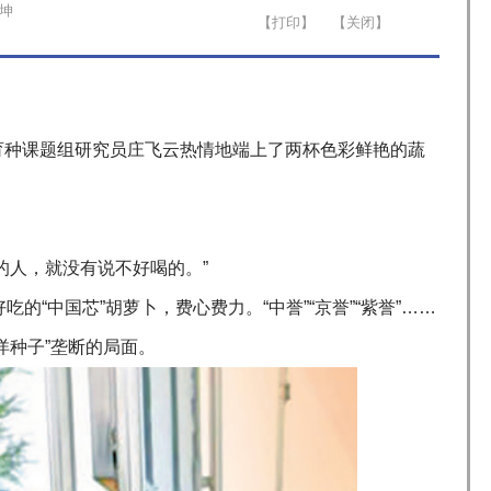
坤
育种课题组研究员庄飞云热情地端上了两杯色彩鲜艳的蔬
的人，就没有说不好喝的。”
的“中国芯”胡萝卜，费心费力。“中誉”“京誉”“紫誉”……
洋种子”垄断的局面。