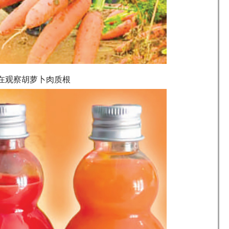
在观察胡萝卜肉质根