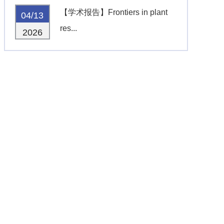
【学术报告】Frontiers in plant
04/13
res...
2026