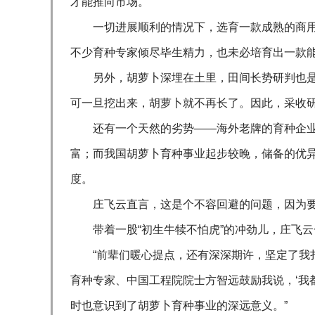
才能推向市场。
一切进展顺利的情况下，选育一款成熟的商用
不少育种专家倾尽毕生精力，也未必培育出一款
另外，胡萝卜深埋在土里，田间长势研判也是
可一旦挖出来，胡萝卜就不再长了。因此，采收研
还有一个天然的劣势——海外老牌的育种企
富；而我国胡萝卜育种事业起步较晚，储备的优
度。
庄飞云直言，这是个不容回避的问题，因为
带着一股“初生牛犊不怕虎”的冲劲儿，庄飞
“前辈们暖心提点，还有深深期许，坚定了我
育种专家、中国工程院院士方智远鼓励我说，‘我
时也意识到了胡萝卜育种事业的深远意义。”