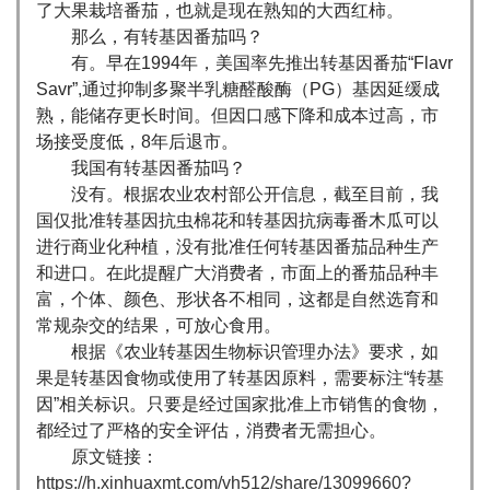
了大果栽培番茄，也就是现在熟知的大西红柿。
那么，有转基因番茄吗？
有。早在1994年，美国率先推出转基因番茄“Flavr
Savr”,通过抑制多聚半乳糖醛酸酶（PG）基因延缓成
熟，能储存更长时间。但因口感下降和成本过高，市
场接受度低，8年后退市。
我国有转基因番茄吗？
没有。根据农业农村部公开信息，截至目前，我
国仅批准转基因抗虫棉花和转基因抗病毒番木瓜可以
进行商业化种植，没有批准任何转基因番茄品种生产
和进口。在此提醒广大消费者，市面上的番茄品种丰
富，个体、颜色、形状各不相同，这都是自然选育和
常规杂交的结果，可放心食用。
根据《农业转基因生物标识管理办法》要求，如
果是转基因食物或使用了转基因原料，需要标注“转基
因”相关标识。只要是经过国家批准上市销售的食物，
都经过了严格的安全评估，消费者无需担心。
原文链接：
https://h.xinhuaxmt.com/vh512/share/13099660?