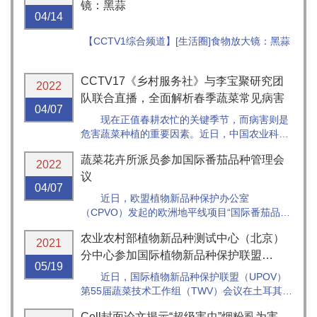
感悟。
镜：黑蒜
04/14
【CCTV1综合频道】[生活圈]食物放大镜：黑蒜
CCTV17《乡村服务社》与李宝聚研究团
2022
队联合直播，全面解析春季蔬菜常见病害
04/07
现在正值春耕农忙的关键季节，而病害则是
危害蔬菜种植的重要因素。近日，中国农业科学
院蔬菜花卉研究所李宝聚研究员和柴阿丽副研究
蔬菜花卉所派员参加国际番茄品种管理会
员应邀做客CCTV-17《乡村服务社》，科普蔬菜
2022
病害知识以及防控方法，知名央视主持人张程以
议
04/07
及《乡村服务社》主播知之姐对...
近日，欧盟植物新品种保护办公室
（CPVO）发起的欧洲地平线项目“国际番茄品种
管理SNP标记统一和验证项目（International
农业农村部植物新品种测试中心（北京）
harmonisation and validation of a SNP set for
2021
the man...
分中心参加国际植物新品种保护联盟
05/19
（UPOV）第5...
近日，国际植物新品种保护联盟（UPOV）
第55届蔬菜技术工作组（TWV）会议在土耳其安
塔利亚召开。受疫情影响，本届会议继续采用视
Cell封面论文揭示“超级害虫”烟粉虱为害