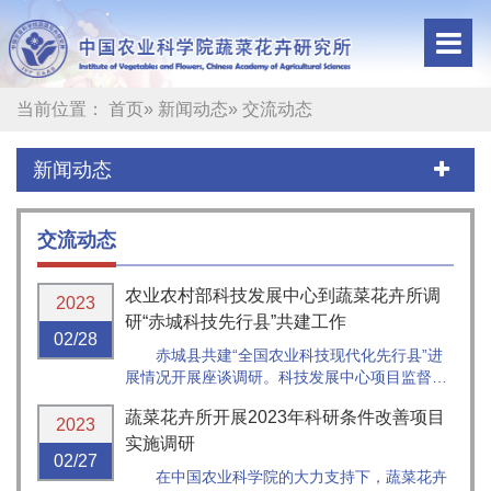
当前位置：
首页
»
新闻动态
» 交流动态
新闻动态
交流动态
农业农村部科技发展中心到蔬菜花卉所调
2023
研“赤城科技先行县”共建工作
02/28
赤城县共建“全国农业科技现代化先行县”进
展情况开展座谈调研。科技发展中心项目监督处
处长付仲文、副处长孟洪，研究所副所长翟研
蔬菜花卉所开展2023年科研条件改善项目
宁、科研处副处长李彦等参加会议，花卉资源与
2023
育种创新团队首席张秀新研究员主持会议。
实施调研
02/27
在中国农业科学院的大力支持下，蔬菜花卉