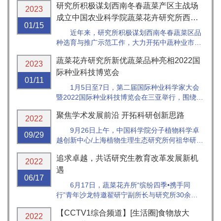
研究所积极谋划西南冬春蔬菜产区主战场
长张圣平、办公室主任（人事处处长）王万兴，
2023
寿光市委副书记王霞出席并讲话，市农业农村局
成立中国农业科学院蔬菜花卉研究所西南
01/15
党组书记、局长王立新主持会议，中...
研究中心
近年来，研究所积极谋划西南冬春蔬菜区品
种选育与推广示范工作，大力开拓中蔬种业市
场。2022年，研究所与重庆市铜梁区人民政府合
蔬菜花卉研究所新优蔬菜品种亮相2022国
作共建了中国农业科学院蔬菜花卉研究所西南研
2023
究中心，并成立中蔬种业科技（重庆）有限公
际种业科技博览会
01/11
司。中蔬重庆公司的成立将为后续加快...
1月5日至7日，第二届国际种业科学家大会
暨2022国际种业科技博览会在三亚举行，围绕整
个种业产业链集中展示了全产业链新品种、新设
聚焦学术发展前沿 开拓科研创新思路
备、新技术等重要成果。蔬菜花卉所与中蔬种业
2022
受邀参展，卢林纲副所长带队参会。
9月26日上午，中国科学院分子植物科学卓
09/29
越创新中心/上海植物生理生态研究所何祖华研究
员应邀来到蔬菜花卉所，为全所科研人员做了一
追求卓越，共话研究生教育改革发展新机
场“水稻广谱抗病机制—信号、驯化与育种应
2022
用”精彩学术报告。蔬菜花卉所所长张友军、副所
遇
06/17
长张圣平、科研处处长李蕾、全所...
6月17日，蔬菜花卉所“缤纷四季•携手同
行”青年沙龙特邀翟研宁副所长与研究所30余位
老师同学共话新时期研究生教育改革发展的根本
【CCTV1综合频道】[生活圈]食物放大
遵循和行动方向，分享研究生教育指导中的心得
2022