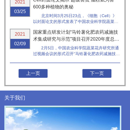
频会议方式召开。
2021
600多种植物的奥秘
03/25
北京时间3月25日23点，《细胞（Cell）》
以封面论文的形式发表了中国农业科学院蔬菜花
卉研究所张友军团队的最新研究成果。该研究在
国家重点研发计划“马铃薯化肥农药减施技
国际上首次揭示了昆虫通过水平基因转移方式“偷
2021
窃”植物源解毒基因，进而分解掉植物的防御性物
术集成研究与示范”项目召开2020年度总结
02/09
质，使自身可直接取食6...
暨2...
2月5日，中国农业科学院蔬菜花卉研究所通
过视频会议的形式召开“马铃薯化肥农药减施技术
集成研究与示范”项目2020年度总结暨2021年工
作部署会。
上一页
下一页
关于我们