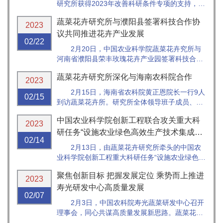
研究所获得2023年改善科研条件专项的支持，计
划重点改造南区日光温室。为制定科学合理的改
蔬菜花卉研究所与濮阳县签署科技合作协
造方案，更好地发挥其科研功能，近日，卢林纲
2023
副所长带队先后前往北京市平谷区、河北省张家
议共同推进花卉产业发展
02/22
口市赤城县、天津市武清区调研新...
2月20日，中国农业科学院蔬菜花卉究所与
河南省濮阳县荣丰玫瑰花卉产业园签署科技合作
协议，共同推进濮阳县花卉产业发展。蔬菜花卉
蔬菜花卉研究所深化与海南农科院合作
所副所长卢林纲、成果转化处和花卉研究室相关
2023
专家，濮阳县人大副主任许建勋、梨园乡党委与
2月15日，海南省农科院黄正恩院长一行9人
02/15
产业园区相关负责人出席签约仪式，...
到访蔬菜花卉所。研究所全体领导班子成员、科
研人员代表、相关职能部门负责人参会座谈。会
中国农业科学院创新工程联合攻关重大科
议由张友军所长主持。
2023
研任务“设施农业绿色高效生产技术集成示
02/14
范推广”工...
2月13日，由蔬菜花卉研究所牵头的中国农
业科学院创新工程重大科研任务“设施农业绿色高
效生产技术集成与示范推广”工作部署会顺利召
聚焦创新目标 把握发展定位 乘势而上推进
开。会议采用线上线下相结合的方式，中国农科
2023
院科技局项目与成果管理处干部田帅、都市农业
寿光研发中心高质量发展
02/07
所党委书记杨其长、蔬菜花卉所所...
2月3日，中国农科院寿光蔬菜研发中心召开
理事会，同心共谋高质量发展新思路。蔬菜花卉
所张友军所长、寿光市李鹏市长讲话，研究所领