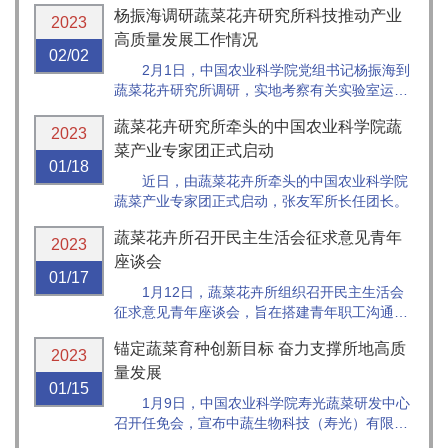
杨振海调研蔬菜花卉研究所科技推动产业
导班子成员和有关处室课题组负责人，寿光市财
2023
政、发改、科技、农业农村等部门负责同志参
高质量发展工作情况
02/02
加。鞠洪刚副市长主持会议。
2月1日，中国农业科学院党组书记杨振海到
蔬菜花卉研究所调研，实地考察有关实验室运行
情况，听取研究所工作汇报，与所领导班子、团
蔬菜花卉研究所牵头的中国农业科学院蔬
队首席和中层干部座谈。
2023
菜产业专家团正式启动
01/18
近日，由蔬菜花卉所牵头的中国农业科学院
蔬菜产业专家团正式启动，张友军所长任团长。
蔬菜花卉所召开民主生活会征求意见青年
2023
座谈会
01/17
1月12日，蔬菜花卉所组织召开民主生活会
征求意见青年座谈会，旨在搭建青年职工沟通平
台，进一步了解青年职工的工作状况和思想动
锚定蔬菜育种创新目标 奋力支撑所地高质
态，倾听意见和建议，加强年轻人对研究所发展
2023
的认识，营造纪律严明、环境宽松的创新氛围。
量发展
01/15
1月9日，中国农业科学院寿光蔬菜研发中心
召开任免会，宣布中蔬生物科技（寿光）有限公
司总经理任免决定。中国农科院蔬菜花卉所副所