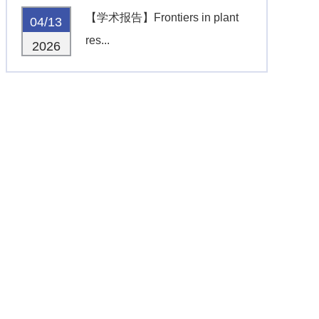
【学术报告】Frontiers in plant
04/13
res...
2026