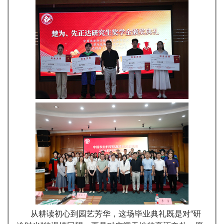
从耕读初心到园艺芳华，这场毕业典礼既是对“研