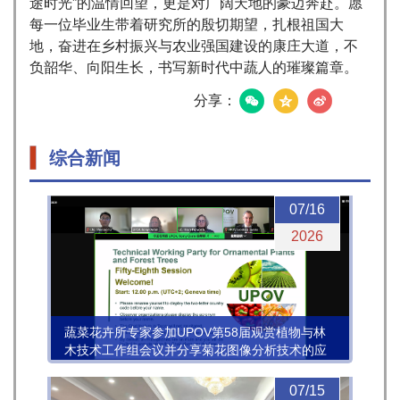
途时光”的温情回望，更是对广阔天地的豪迈奔赴。愿
每一位毕业生带着研究所的殷切期望，扎根祖国大
地，奋进在乡村振兴与农业强国建设的康庄大道，不
负韶华、向阳生长，书写新时代中蔬人的璀璨篇章。
分享：
综合新闻
07/16
2026
蔬菜花卉所专家参加UPOV第58届观赏植物与林
木技术工作组会议并分享菊花图像分析技术的应
用进展
07/15