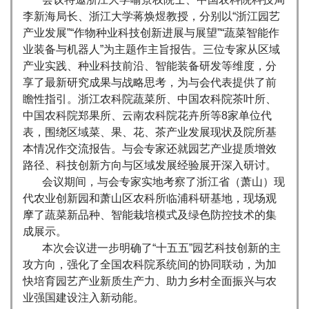
李新海局长、浙江大学蒋焕煜教授，分别以“浙江园艺
产业发展”“作物种业科技创新进展与展望”“蔬菜智能作
业装备与机器人”为主题作主旨报告。三位专家从区域
产业实践、种业科技前沿、智能装备研发等维度，分
享了最新研究成果与战略思考，为与会代表提供了前
瞻性指引。浙江农科院蔬菜所、中国农科院茶叶所、
中国农科院郑果所、云南农科院花卉所等8家单位代
表，围绕区域菜、果、花、茶产业发展现状及院所基
本情况作交流报告。与会专家还就园艺产业提质增效
路径、科技创新方向与区域发展经验展开深入研讨。
会议期间，与会专家实地考察了浙江省（萧山）现
代农业创新园和萧山区农科所临浦科研基地，现场观
摩了蔬菜新品种、智能栽培模式及绿色防控技术的集
成展示。
本次会议进一步明确了“十五五”园艺科技创新的主
攻方向，强化了全国农科院系统间的协同联动，为加
快培育园艺产业新质生产力、助力乡村全面振兴与农
业强国建设注入新动能。