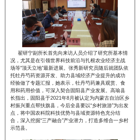
翟研宁副所长首先向来访人员介绍了研究所基本情
况，尤其是在引领世界科技前沿与扎根农业经济主战
场等“顶天立地”最新进展。张秀新研究员随后就团队依
托牡丹芍药资源开发、助力县域经济产业提升的成功
经验做了专题汇报，她表示，牡丹芍药兼具观赏、食
用和药用价值，可深入契合固阳县产业发展。高瑜县
长指出，固阳县于2021年8月被认定为内蒙古自治区乡
村振兴重点帮扶旗县，今后全县要以“乡村旅游”为出发
点，将中国农科院科技优势与县域资源特色充分结
合，深入挖掘“三产融合”产业潜力，打造多维合一乡村
示范县。