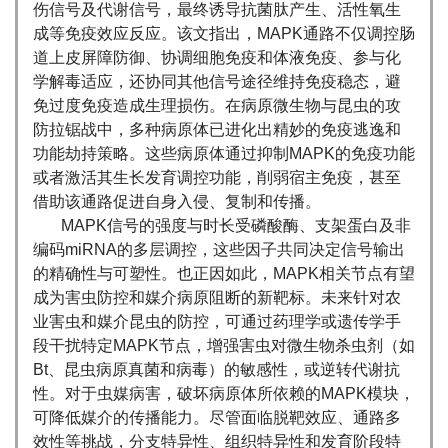
伤信号及代谢信号，最终诱导抗菌肽产生、活性氧生
成等免疫效应反应。该文指出，MAPK通路不仅调控肠
道上皮屏障防御、协调细胞免疫和体液免疫、参与化
学解毒适应，还协同其他信号途径维持免疫稳态，避
免过度免疫造成生理损伤。在病原微生物与昆虫的攻
防拉锯战中，多种病原体已进化出精妙的免疫逃逸和
功能劫持策略。这些病原体通过抑制MAPK的免疫功能
或者激活其生长发育调控功能，削弱宿主免疫，甚至
借助该通路促进自身入侵、复制和传播。
MAPK信号的强度与时长受磷酸酶、支架蛋白及非
编码miRNA的多层调控，这些因子共同决定信号输出
的精确性与可塑性。也正因如此，MAPK相关节点有望
成为害虫防控和媒介病原阻断的新靶标。未来针对农
业害虫和媒介昆虫的防控，可通过药理学或遗传学手
段干扰特定MAPK节点，增强害虫对微生物杀虫剂（如
Bt、昆虫病原真菌和病毒）的敏感性，或逆转代谢抗
性。对于虫媒病害，破坏病原体所依赖的MAPK模块，
可降低媒介的传播能力。尽管面临脱靶效应、通路多
效性等挑战，分支特异性、组织特异性和发育阶段特