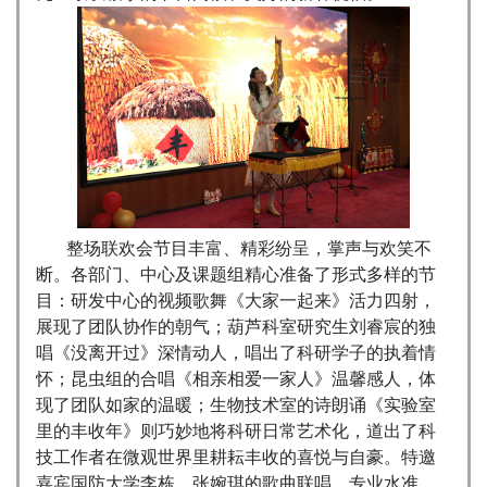
整场联欢会节目丰富、精彩纷呈，掌声与欢笑不
断。各部门、中心及课题组精心准备了形式多样的节
目：研发中心的视频歌舞《大家一起来》活力四射，
展现了团队协作的朝气；葫芦科室研究生刘睿宸的独
唱《没离开过》深情动人，唱出了科研学子的执着情
怀；昆虫组的合唱《相亲相爱一家人》温馨感人，体
现了团队如家的温暖；生物技术室的诗朗诵《实验室
里的丰收年》则巧妙地将科研日常艺术化，道出了科
技工作者在微观世界里耕耘丰收的喜悦与自豪。特邀
嘉宾国防大学李栋、张婉琪的歌曲联唱，专业水准