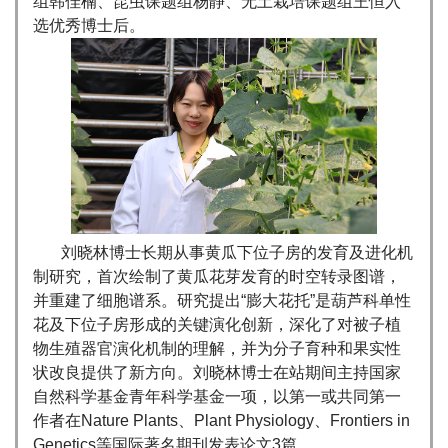
组韩佳楠、昆虫课题组杨静、无土栽培课题组王恒入
选优秀博士后。
刘晓林博士长期从事黄瓜下位子房的发育及进化机
制研究，首次绘制了黄瓜花芽发育的时空转录图谱，
并重建了细胞谱系。研究提出“膨大花托”是葫芦科单性
花及下位子房形成的关键演化创新，深化了对被子植
物生殖器官演化机制的理解，并为分子育种和果实性
状改良提供了新方向。刘晓林博士在站期间主持国家
自然科学基金青年科学基金一项，以第一或共同第一
作者在Nature Plants、Plant Physiology、Frontiers in
Genetics等国际著名期刊发表论文3篇。