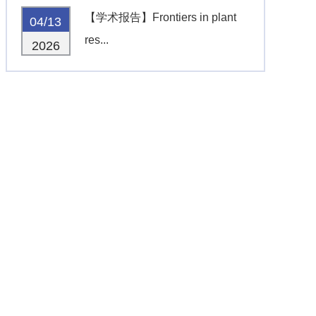
【学术报告】Frontiers in plant
04/13
res...
2026