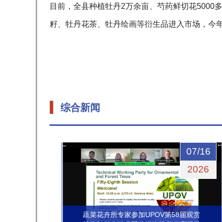
目前，全县种植牡丹2万余亩、芍药鲜切花5000
籽、牡丹花茶、牡丹绘画等衍生品进入市场，今
综合新闻
07/16
2026
蔬菜花卉所专家参加UPOV第58届观赏