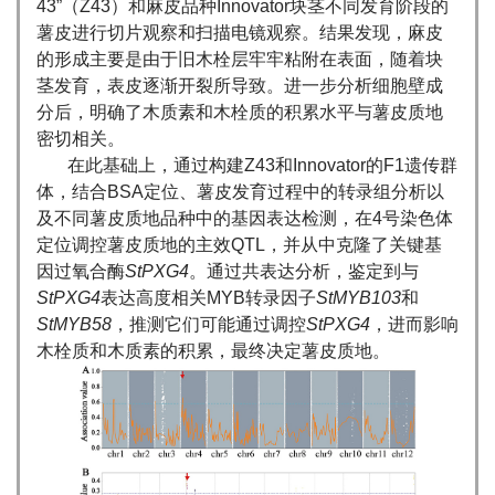
43”（Z43）和麻皮品种Innovator块茎不同发育阶段的
薯皮进行切片观察和扫描电镜观察。结果发现，麻皮
的形成主要是由于旧木栓层牢牢粘附在表面，随着块
茎发育，表皮逐渐开裂所导致。进一步分析细胞壁成
分后，明确了木质素和木栓质的积累水平与薯皮质地
密切相关。
在此基础上，通过构建Z43和Innovator的F1遗传群
体，结合BSA定位、薯皮发育过程中的转录组分析以
及不同薯皮质地品种中的基因表达检测，在4号染色体
定位调控薯皮质地的主效QTL，并从中克隆了关键基
因过氧合酶
StPXG4
。通过共表达分析，鉴定到与
StPXG4
表达高度相关MYB转录因子
StMYB103
和
StMYB58
，推测它们可能通过调控
StPXG4
，进而影响
木栓质和木质素的积累，最终决定薯皮质地。