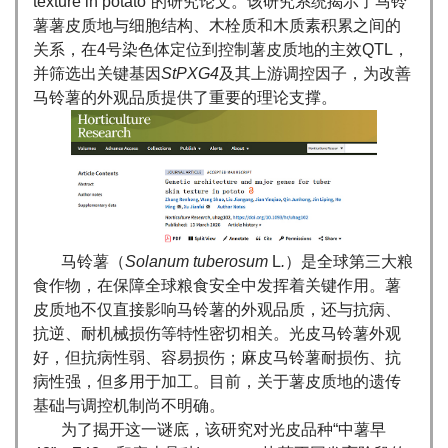
texture in potato”的研究论文。该研究系统揭示了马铃
薯薯皮质地与细胞结构、木栓质和木质素积累之间的
关系，在4号染色体定位到控制薯皮质地的主效QTL，
并筛选出关键基因
StPXG4
及其上游调控因子，为改善
马铃薯的外观品质提供了重要的理论支撑。
马铃薯（
Solanum tuberosum
L
.
）是全球第三大粮
食作物，在保障全球粮食安全中发挥着关键作用。薯
皮质地不仅直接影响马铃薯的外观品质，还与抗病、
抗逆、耐机械损伤等特性密切相关。光皮马铃薯外观
好，但抗病性弱、容易损伤；麻皮马铃薯耐损伤、抗
病性强，但多用于加工。目前，关于薯皮质地的遗传
基础与调控机制尚不明确。
为了揭开这一谜底，该研究对光皮品种“中薯早