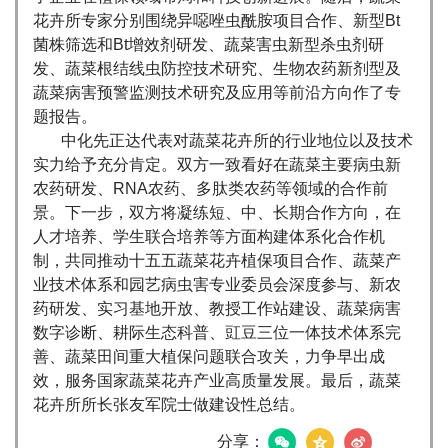
花卉所专家分别围绕异噁唑虫酰胺项目合作、新型Bt
菌株筛选和Bt增效剂研发、蔬菜害虫新型杀虫剂研
发、蔬菜根结线虫防控技术研究、生物农药新剂型及
蔬菜病害预警监测技术研究及应用等前沿方向作了专
题报告。
中化先正达代表对蔬菜花卉所的行业地位以及技术
实力给予充分肯定。双方一致看好在蔬菜主要病虫新
农药研发、RNA农药、多肽类农药等领域的合作前
景。下一步，双方将凝练短、中、长期合作方向，在
人才培养、学生联合培养等方面构建体系化合作机
制，共同推动十五五蔬菜花卉植保项目合作、蔬菜产
业技术体系和园艺病虫害专业委员会深度参与、新农
药研发、实习基地开放、教授工作站建设、蔬菜病害
数字诊断、耕际生态科普、豇豆三位一体技术体系完
善、蔬菜田间重大植保问题联合攻关，力争早出成
效，服务国家蔬菜花卉产业高质量发展。最后，蔬菜
花卉所所长张友军院士做建设性总结。
分享：