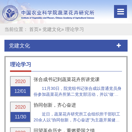
当前位置：
首页
»
党建文化
» 理论学习
党建文化
理论学习
张合成书记到蔬菜花卉所讲党课
2020
11月30日，院党组书记张合成以普通党员身
12/01
份参加蔬菜花卉所第二党支部活动，并以“做‘讲
政治’的农业科学家”为题讲了一堂生动而精彩的
协同创新，齐心奋进
党课。院直属机关党委常务副书记姜梅林、副书
2020
记韩进、蔬菜花卉所所长张友军、党委书记周
近日，蔬菜花卉研究所工会组织所干部职工
11/30
霞、所党...
20余人以“协同创新，齐心奋进”为主题开展健步
走活动。
回望革命历史，重燃爱国之情
伴着冬日的暖阳，活动人员从所外美丽的柳