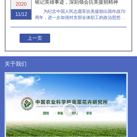
铭记英雄事迹，深刻领会抗美援朝精神
业科学院副院长、党组成员孙坦、中国农村技术
2020
开发中心主任邓小明、副主任孙传范、中国农业
为纪念中国人民志愿军抗美援朝出国作战70
11/12
科学院国际合作局局长张亚辉、...
周年，进一步加强对支部全体职工的政治思想教
育，十五党支部开展“铭记英雄事迹，深刻领会抗
美援朝精神”观影、观展主题党日系列活动。
上一页
关于我们
Play
Video