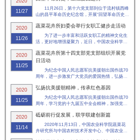
2020
荫大道向西出发，途径研究生院、饲料所、环发
11月26日，第十六党支部到位于流村镇西峰
11/27
所、院西门、信息所、...
山的昌平革命历史纪念馆，开展“回望革命历史，
重燃爱国之情”主题党日活动，卢林纲副所长参
蔬菜花卉所妇委会举行女职工健步走活动
加。
2020
为了进一步丰富和活跃女职工的精神文化生
11/26
活，更好地增强凝聚力，近日，中国农业科学院
蔬菜花卉研究所妇委会组织研究所的女同胞们在
蔬菜花卉所第十四支部党支部组织开展党
奥林匹克森林公园开展了“科学抗疫，健康前
2020
行”秋游健步走活动。
日活动
11/25
为纪念中国人民志愿军抗美援朝出国作战70
周年，进一步激发广大党员的爱国热情，弘扬爱
国主义光荣传统，11月24日，蔬菜花卉所第十四
弘扬抗美援朝精神，传承红色基因
党支部开展党日活动，组织观看抗美援朝主题电
2020
影《金刚川》，党委书记周霞以普通党员身份参
为纪念中国人民志愿军抗美援朝出国作战70
11/25
加。
周年，学习党的十九届五中全会精神，加强党的
思想政治教育，蔬菜花卉所第三党支部开展“铭记
砥砺前行促发展，联学联建创新篇
历史，奋勇前行”为主题的党日活动。
2020
2020年11月13日，中国农业科学院蔬菜花
11/14
卉研究所与中国农村技术开发中心、中国农业科
学院国际合作局共同举办联学联建活动。中国农