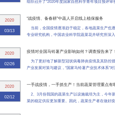
组织召开了“2020年度国家自然科学青年项目预评
晓武研究员、崔霞研究员、李广存研究员、明...
“战疫情、备春耕”中蔬人开启线上植保服务
2020
当前，全国疫情逐渐趋于稳定，各地蔬菜生产也逐
03/13
专业研究机构，中国农业科学院蔬菜花卉研究所深
情防控的前提下，有序高效的推动复工复产。针对今年
疫情对全国马铃薯产业影响如何？调查报告来了
2020
为了更好地了解新型冠状病毒肺炎疫情及其防控措
02/26
产业发展对策与建议，“国家马铃薯产业技术体系”
了网络问卷调查，截止 2020 年 2 月 13 ...
一手战疫情，一手抓生产！当前蔬菜管理重点有
2020
2、3月份我国的蔬菜生产以设施栽培为主，今年
02/12
菜的稳定供应更加重要。因此，蔬菜生产者在做好
一、温度管理
保温是早...