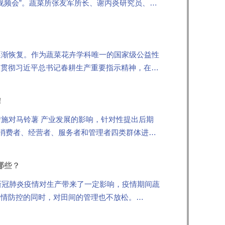
审视频会”。蔬菜所张友军所长、谢丙炎研究员、王
渐恢复。作为蔬菜花卉学科唯一的国家级公益性
入贯彻习近平总书记春耕生产重要指示精神，在疫
早春...
！
施对马铃薯 产业发展的影响，针对性提出后期
对消费者、经营者、服务者和管理者四类群体进行
哪些？
新冠肺炎疫情对生产带来了一定影响，疫情期间蔬
疫情防控的同时，对田间的管理也不放松。