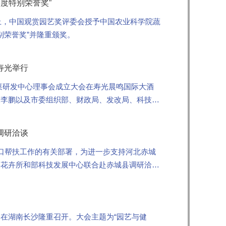
年度特别荣誉奖”
会上，中国观赏园艺奖评委会授予中国农业科学院蔬
别荣誉奖”并隆重颁奖。
寿光举行
光蔬菜研发中心理事会成立大会在寿光晨鸣国际大酒
长李鹏以及市委组织部、财政局、发改局、科技
菜花卉所所长张友...
调研洽谈
好对口帮扶工作的有关部署，为进一步支持河北赤城
菜花卉所和部科技发展中心联合赴赤城县调研洽
军、相关创新团队...
17日在湖南长沙隆重召开。大会主题为“园艺与健