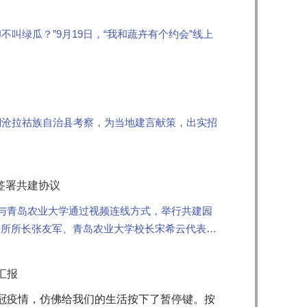
叫绿瓜？”9月19日，“我和蔬卉有个约会”线上
”和“202...
澜沧拉祜族自治县考察，为当地建言献策，出实招
签署共建协议
所与青岛农业大学通过视频连线方式，举行共建园
卉所所长张友军、青岛农业大学校长宋希云代表双
员，青岛农大副...
汇报
新冠疫情，仿佛给我们的生活按下了暂停键。按