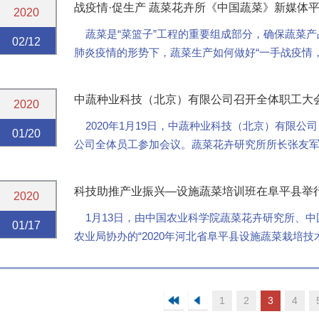
战疫情·促生产 蔬菜花卉所《中国蔬菜》新媒体平
2020
蔬菜是“菜篮子”工程的重要组成部分，确保蔬菜产
02/12
肺炎疫情的形势下，蔬菜生产如何做好“一手战疫情
花卉所主办的《中国蔬菜》通过新媒体平台传播优势，
中蔬种业科技（北京）有限公司召开全体职工大
2020
2020年1月19日，中蔬种业科技（北京）有限公
01/20
公司全体员工参加会议。蔬菜花卉研究所所长张友
会议，张圣平副所长主持会议。
...
科技助推产业振兴—设施蔬菜培训班在阜平县举
2020
1月13日，由中国农业科学院蔬菜花卉研究所、中
01/17
农业局协办的“2020年河北省阜平县设施蔬菜栽培
进行。
上午首先进行室内...
1
2
3
4