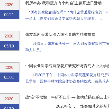
我所举办“我和蔬卉有个约会”主题开放日活动
2020
“所有的辣椒都能吃吗？”“为什么黄瓜是绿色的，却不
09/21
平台上，网友们跟蔬菜专家热火朝天地聊着。
9月19-20日，中国农业科学院在“第三届中国农民丰收节
张友军所长带队深入澜沧县助力精准扶贫
2020
5月9日，张友军所长一行三人到云南省普洱市
05/10
助力扶贫。
中国农业科学院蔬菜花卉研究所与青岛农业大学
2020
4月30日下午，中国农业科学院蔬菜花卉研究
05/01
艺学院、园林与林学院合作协议签约仪式。蔬菜花
方签署合作协议。党委书记周霞及在家所领导和党委委
战“疫”不松懈，科研不止步 — 菜病综防组的云上
2020
2020年初，一场突如其来的
04/30