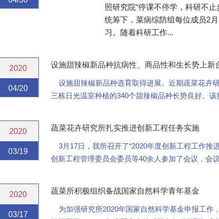
照研究院“停课不停学，科研不止
统筹下，菜病综防组每位成员2
习。随着科研工作...
设施甜辣椒新品种抗病性、商品性和生长势上新
2020
设施甜辣椒新品种选育取得进展。近期蔬菜花卉研
04/20
三栋日光温室种植的340个甜辣椒品种长势良好。该批
在盛果期。日前，来自青州、济南、寿光的部分...
蔬菜花卉研究所扎实推进创新工程任务实施
2020
3月17日，我所召开了“2020年度创新工程工作
03/19
创新工程管理委员会委员等40余人参加了会议，会
推进会上，张圣平副所长首先介绍了我所202...
蔬菜所积极组织备战国家自然科学青年基金
2020
为加强研究所2020年国家自然科学基金申报工作，
03/17