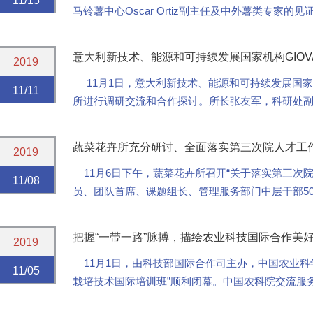
11/15
马铃薯中心Oscar Ortiz副主任及中外薯类专
任与国际马铃薯中心亚太中心（中国）卢肖...
意大利新技术、能源和可持续发展国家机构GIOVAN
2019
11月1日，意大利新技术、能源和可持续发展国家机构G
11/11
所进行调研交流和合作探讨。所长张友军，科研处
GIULIANO教授从事于茄科资源和...
蔬菜花卉所充分研讨、全面落实第三次院人才工
2019
11月6日下午，蔬菜花卉所召开“关于落实第三次
11/08
员、团队首席、课题组长、管理服务部门中层干部5
研讨会特邀院人事局人才工作处王...
把握“一带一路”脉搏，描绘农业科技国际合作美
2019
11月1日，由科技部国际合作司主办，中国农业科
11/05
栽培技术国际培训班”顺利闭幕。中国农科院交流服
式及结业典礼，并为学员颁发了结业证书。