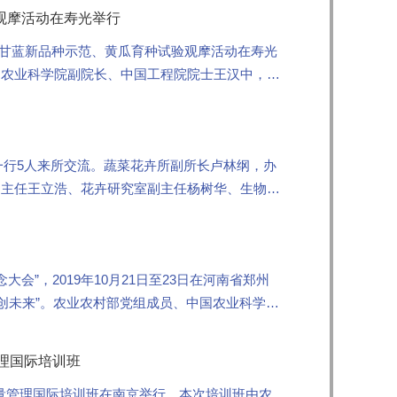
观摩活动在寿光举行
所甘蓝新品种示范、黄瓜育种试验观摩活动在寿光
国农业科学院副院长、中国工程院院士王汉中，中
.
一行5人来所交流。蔬菜花卉所副所长卢林纲，办
副主任王立浩、花卉研究室副主任杨树华、生物技
会”，2019年10月21日至23日在河南省郑州
创未来”。农业农村部党组成员、中国农业科学院
理国际培训班
试质量管理国际培训班在南京举行。本次培训班由农