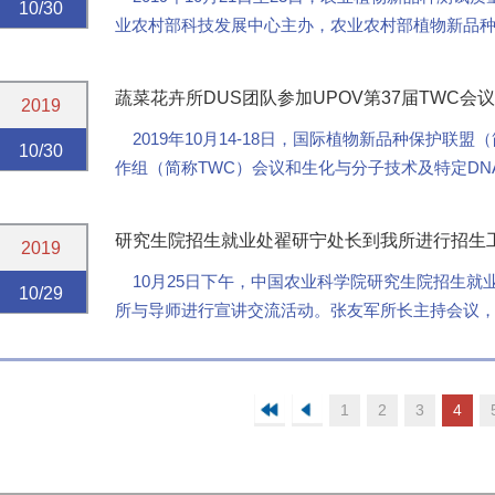
10/30
业农村部科技发展中心主办，农业农村部植物新品
中心新品种保护处处长崔野韩、新品种测试处处长...
蔬菜花卉所DUS团队参加UPOV第37届TWC会议
2019
2019年10月14-18日，国际植物新品种保护联盟
10/30
作组（简称TWC）会议和生化与分子技术及特定DN
开。会议由农业农村部科技发展中心承办...
研究生院招生就业处翟研宁处长到我所进行招生
2019
10月25日下午，中国农业科学院研究生院招生就
10/29
所与导师进行宣讲交流活动。张友军所长主持会议，
加宣讲交流活动。首先翟研宁处长就招生工作概况、招
1
2
3
4