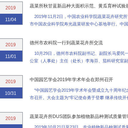
蔬菜所秋甘蓝新品种大面积示范、黄瓜育种试验
2019
2019年11月2日，中国农业科学院蔬菜花卉研究
11/04
市中国农业科学院寿光蔬菜研发中心基地举行。中
国工程院院士方智远、中国农业科学院成果转化局副..
德州市农科院一行到蔬菜花卉所交流
2019
10月29日，德州市农科院副书记、副院长马爱民
11/01
公室（人事处）主任（处长）李海芬、茄科研究室
术研究室程锋等参加座谈。
卢...
中国园艺学会2019年学术年会在郑州召开
2019
“中国园艺学会2019年学术年会暨成立九十周年纪念大
10/31
市召开。大会主题为“牢记使命勇于登攀 继承传统开
院长唐华俊院士、中国工程院原副院长...
蔬菜花卉所DUS团队参加植物新品种测试质量管
2019
2019年10月21日至23日，农业植物新品种测