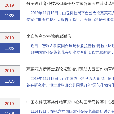
分子设计育种技术创新任务专家咨询会在蔬菜花
2019
2019年11月19日，由院科技局平台处委托蔬菜
11/28
专家咨询会在我所大报告厅举行。会议由科研处李
导。会上由来自我院作科所和中国农业大学共7位专家.
来自智利农科院的感谢信
2019
近日，智利农科院国合局局长兼拉普拉•提拉大区研究中心
11/22
致中国农科院蔬菜花卉所张友军所长官方感谢信，
拉（La Platina）“智利-中国...
蔬菜花卉所博士后论坛暨培训班助力园艺作物育
2019
2019年11月12日，由中国农业科学院人事局、
11/15
花卉研究所、博士后联谊会共同承办的“园艺作物分
菜花卉所报告厅成功举办。来自中国农科院、北京...
中国农科院薯类作物研究中心与国际马铃薯中心
2019
11月13日，在第六届国际农科院院长高层研讨会