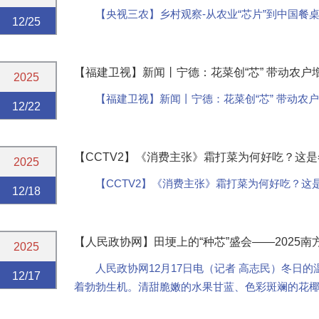
【央视三农】乡村观察-从农业“芯片”到中国餐
12/25
【福建卫视】新闻丨宁德：花菜创“芯” 带动农户
2025
【福建卫视】新闻丨宁德：花菜创“芯” 带动农
12/22
【CCTV2】《消费主张》霜打菜为何好吃？这
2025
【CCTV2】《消费主张》霜打菜为何好吃？这
12/18
【人民政协网】田埂上的“种芯”盛会——2025
2025
人民政协网12月17日电（记者 高志民）冬日
12/17
着勃勃生机。清甜脆嫩的水果甘蓝、色彩斑斓的花椰
个蔬菜新品种竞相亮相，一场开在田间地头的特殊“花”