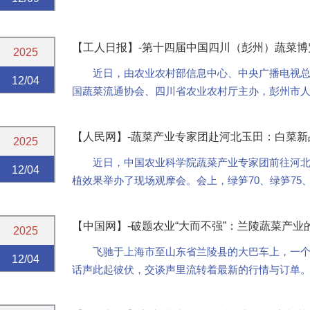
【工人日报】-第十四届中国四川（彭州）蔬菜博览
2025
近日，由农业农村部信息中心、中央广播电视
12/04
国蔬菜流通协会、四川省农业农村厅主办，彭州市人民
推介活动、第十四届中国·四川（彭州）蔬菜博览会、四
【人民网】-蔬菜产业专家团赴河北玉田：白菜新
2025
近日，中国农业科学院蔬菜产业专家团前往河
12/04
植效果举办了现场观摩会。会上，绿笋70、绿笋75
田的种植表现十分突出，为当地菜农实现增收、保障蔬
【中国网】-破题农业“大而不强”：兰陵蔬菜产业
2025
飞驰于上海市至山东省兰陵县的大巴车上，一
12/04
话声此起彼伏，交谈声里流转着最新的行情与订单
菜走向全国市场的“神经末梢”。你若与任何一位同车的