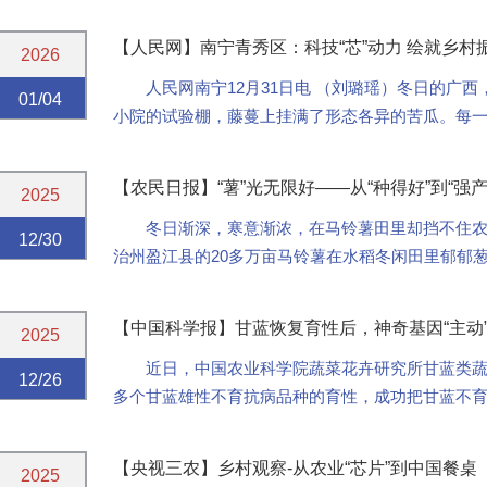
【人民网】南宁青秀区：科技“芯”动力 绘就乡村
2026
人民网南宁12月31日电 （刘璐瑶）冬日的广
01/04
小院的试验棚，藤蔓上挂满了形态各异的苦瓜。每
数据与基因信息，科技的力量在这片青翠间生根发
【农民日报】“薯”光无限好——从“种得好”到“强产
2025
冬日渐深，寒意渐浓，在马铃薯田里却挡不住
12/30
治州盈江县的20多万亩马铃薯在水稻冬闲田里郁郁
派繁忙的播种景象；重庆市开州区17万亩秋马铃薯已经
【中国科学报】甘蓝恢复育性后，神奇基因“主动
2025
近日，中国农业科学院蔬菜花卉研究所甘蓝类
12/26
多个甘蓝雄性不育抗病品种的育性，成功把甘蓝不
片段自动“消失”的机制。相关研究成果发表在《植物生物技
【央视三农】乡村观察-从农业“芯片”到中国餐桌
2025