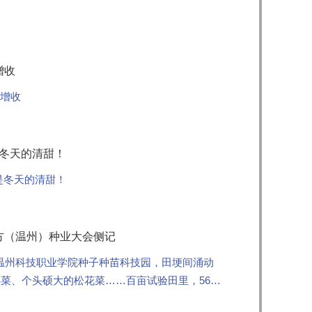
桌
增收
户增收
是冬天的清甜！
是冬天的清甜！
南方（温州）种业大会侧记
的温州科技职业学院种子种苗科技园，田埂间涌动
菜、个头硕大的松花菜……百亩试验田里，561
会，拉开了2...