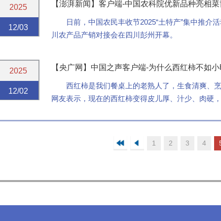
【澎湃新闻】客户端-中国农科院优新品种亮相菜
2025
日前，中国农民丰收节2025“土特产”集中推
12/03
川农产品产销对接会在四川彭州开幕。
【央广网】中国之声客户端-为什么西红柿不如
2025
西红柿是我们餐桌上的老熟人了，生食清爽、烹
12/02
网友表示，现在的西红柿变得皮儿厚、汁少、肉硬，
变淡”的感受，很多人都有共鸣。
1
2
3
4