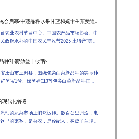
会启幕-中蔬品种水果甘蓝和妮卡生菜受追...
总台农业农村节目中心、中国农产品市场协会、中
政府承办的中国农民丰收节2025“土特产”集中
川农产品产销...
品种引领“效益丰收”路
北省唐山市玉田县，围绕包尖白菜新品种的实际种
、红笋宝1号、绿笋娃013等包尖白菜新品种在玉
菜稳产供应奠定...
的现代化答卷
个流动的蔬菜市场正悄然运转。数百公里归途，电
。这里的乘客，是菜农，是经纪人，构成了兰陵蔬
兰陵人交谈，每个人...