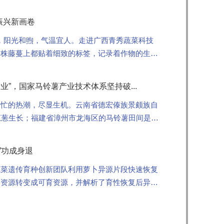
振兴新画卷
西，阳光和煦，气温宜人。走进广西青秀蔬菜科技
一株藤蔓上都贴着细致的标签，记录着作物的生长
芽。
业”，国家马铃薯产业技术体系坚持破...
农忙的热潮，尽显生机。云南省德宏傣族景颇族自
葱葱生长；福建省漳州市龙海区的马铃薯田间是一
成熟，开始收获；...
”功成身退
蔬菜遗传育种创新团队利用萝卜异源片段快速恢复
育资源转变成可育资源，并解析了育性恢复后异源
术》（Plan...