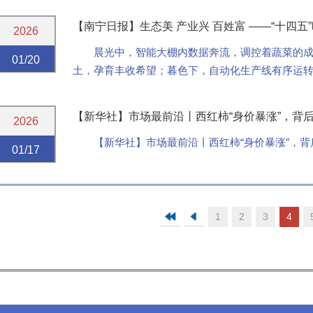
【南宁日报】生态美 产业兴 百姓富 ——“十四
2026
晨光中，智能大棚内数据奔流，调控着蔬菜的
01/20
土，孕育丰收希望；暮色下，自动化生产线有序运
滋养着诗意的栖居……“十四五”以来，青秀区坚持农业
【新华社】市场最前沿丨西红柿“身价暴涨”，背
2026
【新华社】市场最前沿丨西红柿“身价暴涨”，
01/17
1
2
3
4