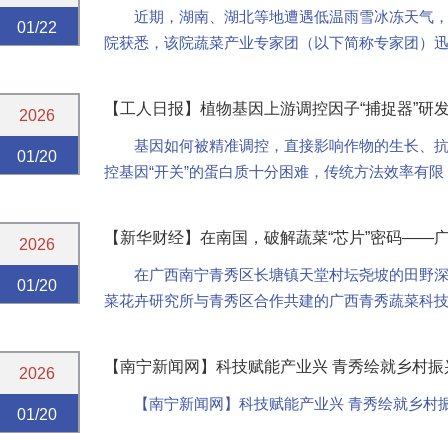
近期，湖南、湖北等地遭遇低温雨雪冰冻天气，
01/22
院获悉，该院蔬菜产业专家团（以下简称专家团）
冬季蔬菜稳定生产与供应。
【工人日报】植物基因上游调控因子“捕捉器”研
2026
基因如何被精准调控，直接影响作物的生长、抗
01/20
控基因“开关”的蛋白质十分困难，传统方法效率有
【新华财经】在南国，破解蔬菜“芯片”密码——
2026
在广西南宁青秀区长塘镇天堂村坛尧坡的田野深
01/20
菜花卉研究所与青秀区合作共建的广西青秀蔬菜科技
菜“芯片”密码。
【南宁新闻网】科技赋能产业兴 青秀绘就乡村振
2026
【南宁新闻网】科技赋能产业兴 青秀绘就乡村
01/20