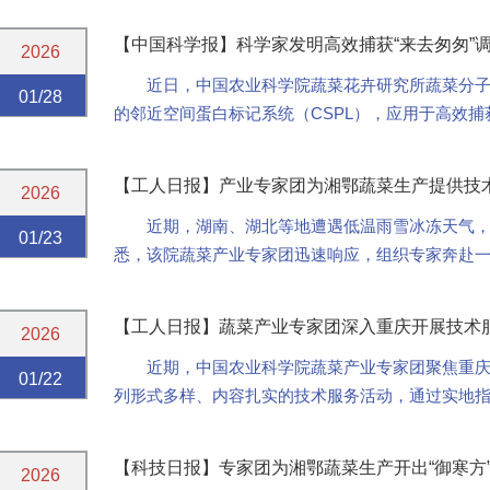
院所、龙头企业及种植大户代表近百人参会。
【中国科学报】科学家发明高效捕获“来去匆匆”
2026
近日，中国农业科学院蔬菜花卉研究所蔬菜分子
01/28
的邻近空间蛋白标记系统（CSPL），应用于高效
子结合的转录因子，为解析目标基因的上游调控因子提
【工人日报】产业专家团为湘鄂蔬菜生产提供技
2026
近期，湖南、湖北等地遭遇低温雨雪冰冻天气
01/23
悉，该院蔬菜产业专家团迅速响应，组织专家奔赴
稳定生产与供应。
【工人日报】蔬菜产业专家团深入重庆开展技术
2026
近期，中国农业科学院蔬菜产业专家团聚焦重
01/22
列形式多样、内容扎实的技术服务活动，通过实地
业提质增效提供了有力的科技支撑。
【科技日报】专家团为湘鄂蔬菜生产开出“御寒方
2026