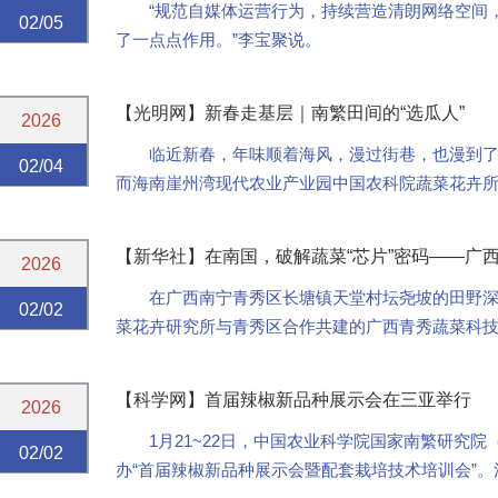
“规范自媒体运营行为，持续营造清朗网络空间
02/05
了一点点作用。”李宝聚说。
【光明网】新春走基层｜南繁田间的“选瓜人”
2026
临近新春，年味顺着海风，漫过街巷，也漫到
02/04
而海南崖州湾现代农业产业园中国农科院蔬菜花卉
不，中国农业科学院国家南繁研究院、蔬菜花卉研究所
【新华社】在南国，破解蔬菜“芯片”密码——广
2026
在广西南宁青秀区长塘镇天堂村坛尧坡的田野深
02/02
菜花卉研究所与青秀区合作共建的广西青秀蔬菜科技
菜“芯片”密码。
【科学网】首届辣椒新品种展示会在三亚举行
2026
1月21~22日，中国农业科学院国家南繁研究
02/02
办“首届辣椒新品种展示会暨配套栽培技术培训会”