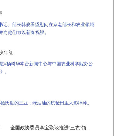
表
组书记、部长韩俊看望慰问在京老部长和农业领域
，并向他们致以新春祝福。
映年红
基层#杨树华本台新闻中心与中国农业科学院办公
兴》。
8摄氏度的三亚，绿油油的试验田里人影绰绰。
—全国政协委员李宝聚谈推进“三农”领...