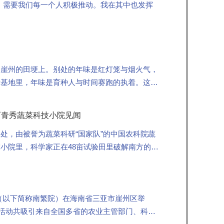
，需要我们每一个人积极推动。我在其中也发挥
了崖州的田埂上。别处的年味是红灯笼与烟火气，
所基地里，年味是育种人与时间赛跑的执着。这
研究员顾兴芳，正带着两...
西青秀蔬菜科技小院见闻
处，由被誉为蔬菜科研“国家队”的中国农科院蔬
小院里，科学家正在48亩试验田里破解南方的蔬
院（以下简称南繁院）在海南省三亚市崖州区举
。活动共吸引来自全国多省的农业主管部门、科研