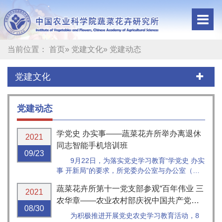
当前位置：
首页
»
党建文化
» 党建动态
党建文化
党建动态
学党史 办实事——蔬菜花卉所举办离退休
2021
同志智能手机培训班
09/23
9月22日，为落实党史学习教育“学党史 办实
事 开新局”的要求，所党委办公室与办公室（人
事处）在综合楼111会议室为离退休职工举办
蔬菜花卉所第十一党支部参观“百年伟业 三
了“智能手机应用培训”。
2021
农华章——农业农村部庆祝中国共产党成
08/30
立100...
为积极推进开展党史农史学习教育活动，8