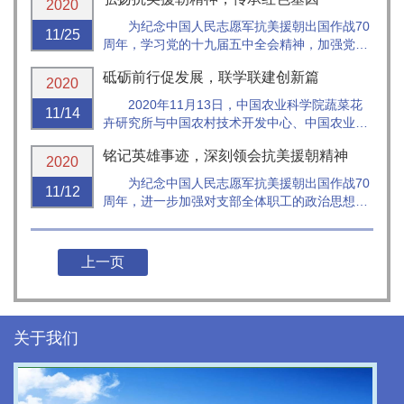
党支部开展党日活动，组织观看抗美援朝主题电
2020
影《金刚川》，党委书记周霞以普通党员身份参
为纪念中国人民志愿军抗美援朝出国作战70
11/25
加。
周年，学习党的十九届五中全会精神，加强党的
思想政治教育，蔬菜花卉所第三党支部开展“铭记
砥砺前行促发展，联学联建创新篇
历史，奋勇前行”为主题的党日活动。
2020
2020年11月13日，中国农业科学院蔬菜花
11/14
卉研究所与中国农村技术开发中心、中国农业科
学院国际合作局共同举办联学联建活动。中国农
铭记英雄事迹，深刻领会抗美援朝精神
业科学院副院长、党组成员孙坦、中国农村技术
2020
开发中心主任邓小明、副主任孙传范、中国农业
为纪念中国人民志愿军抗美援朝出国作战70
11/12
科学院国际合作局局长张亚辉、...
周年，进一步加强对支部全体职工的政治思想教
育，十五党支部开展“铭记英雄事迹，深刻领会抗
美援朝精神”观影、观展主题党日系列活动。
上一页
关于我们