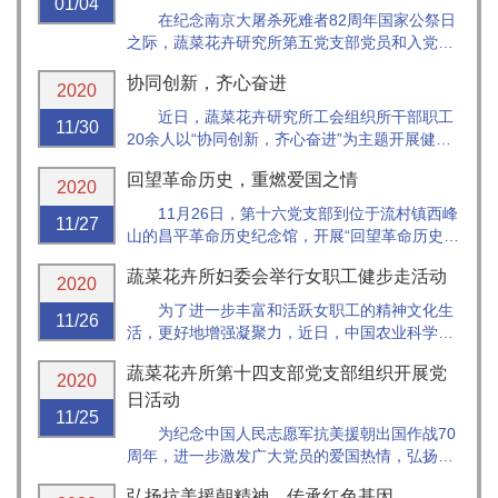
01/04
在纪念南京大屠杀死难者82周年国家公祭日
之际，蔬菜花卉研究所第五党支部党员和入党积
极分子在所党委委员、支部书记顾兴芳带领下来
协同创新，齐心奋进
到北京延庆区平北抗日战争纪念馆开展“勿忘国
2020
史，缅怀先烈”主题党日活动，旨在重温红色经
近日，蔬菜花卉研究所工会组织所干部职工
11/30
典，缅怀革命先烈，传承革命精神。
20余人以“协同创新，齐心奋进”为主题开展健步
走活动。
回望革命历史，重燃爱国之情
伴着冬日的暖阳，活动人员从所外美丽的柳
2020
荫大道向西出发，途径研究生院、饲料所、环发
11月26日，第十六党支部到位于流村镇西峰
11/27
所、院西门、信息所、...
山的昌平革命历史纪念馆，开展“回望革命历史，
重燃爱国之情”主题党日活动，卢林纲副所长参
蔬菜花卉所妇委会举行女职工健步走活动
加。
2020
为了进一步丰富和活跃女职工的精神文化生
11/26
活，更好地增强凝聚力，近日，中国农业科学院
蔬菜花卉研究所妇委会组织研究所的女同胞们在
蔬菜花卉所第十四支部党支部组织开展党
奥林匹克森林公园开展了“科学抗疫，健康前
2020
行”秋游健步走活动。
日活动
11/25
为纪念中国人民志愿军抗美援朝出国作战70
周年，进一步激发广大党员的爱国热情，弘扬爱
国主义光荣传统，11月24日，蔬菜花卉所第十四
弘扬抗美援朝精神，传承红色基因