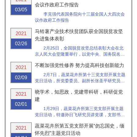
会议作政府工作报告
03/05
李克强代表国务院向十三届全国人大四次会
议作政府工作报告
马铃薯产业技术扶贫团队获全国脱贫攻坚
2021
先进集体表彰
02/26
2月25日，全国脱贫攻坚总结表彰大会在北
京人民大会堂隆重举行，以党中央、国务院名义
对在打赢脱贫攻坚战中作出突出贡献的个人和集
不断加强党性修养 努力提高科技创新能力
体进行表彰。中共中央总书记、国家主席、中央
2021
军委主席习近平向全国脱贫攻坚楷模荣誉称号获
2月7日，蔬菜花卉所第十三党支部开展主题
02/09
得者颁奖并发表重要讲话，庄严宣告...
党日活动，所党委委员、副所长张圣平研究员
以“习近平总书记关于党性修养的重要论述”为主
晓学术，知思政，党建带科研，科研促党
题讲党课，支部书记徐东辉主持会议。
2021
建
02/01
1月29日，蔬菜花卉所第三党支部开展主题
党日活动，特邀孙日飞研究员讲党课，支部书记
张淑江主持。
蔬菜花卉所第五党支部开展“勿忘国史，缅
2021
怀先烈”主题党日活动