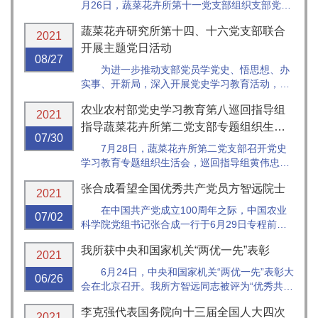
月26日，蔬菜花卉所第十一党支部组织支部党员
同志参观“百年伟业 三农华章——农业农村部庆
蔬菜花卉研究所第十四、十六党支部联合
祝中国共产党成立100周年主题展”。
2021
开展主题党日活动
08/27
为进一步推动支部党员学党史、悟思想、办
实事、开新局，深入开展党史学习教育活动，8
月20日，蔬菜花卉研究所第十四、十六党支部组
农业农村部党史学习教育第八巡回指导组
织赴首都博物馆参观《伟大征程——庆祝中国共
2021
产党成立100周年特展》。
指导蔬菜花卉所第二党支部专题组织生活
07/30
会
7月28日，蔬菜花卉所第二党支部召开党史
学习教育专题组织生活会，巡回指导组黄伟忠组
长和高慧同志到会指导，中国农科院党组书记张
张合成看望全国优秀共产党员方智远院士
合成同志以普通党员身份参加。会议由第二党支
2021
部书记张扬勇主持。
在中国共产党成立100周年之际，中国农业
07/02
科学院党组书记张合成一行于6月29日专程前往
蔬菜花卉研究所，代表院党组看望“全国优秀共产
我所获中央和国家机关“两优一先”表彰
党员”荣誉称号获得者方智远院士。
2021
6月24日，中央和国家机关“两优一先”表彰大
06/26
会在北京召开。我所方智远同志被评为“优秀共产
党员”，第二支部被评为“优秀基层党组织”。
李克强代表国务院向十三届全国人大四次
2021